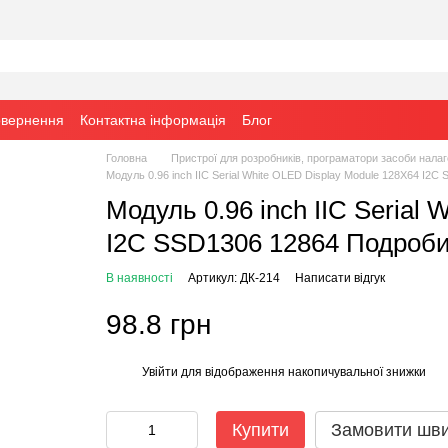
овернення
Контактна інформація
Блог
Головна
Пристрої для розробників, програматори засоби налаг
Модуль 0.96 inch IIC Serial White OLED Display Module 128X64 I2C
Модуль 0.96 inch IIC Serial
I2C SSD1306 12864 Подробиц
В наявності
Артикул: ДК-214
Написати відгук
98.8 грн
Увійти
для відображення накопичувальної знижки
%
Купити
Замовити шв