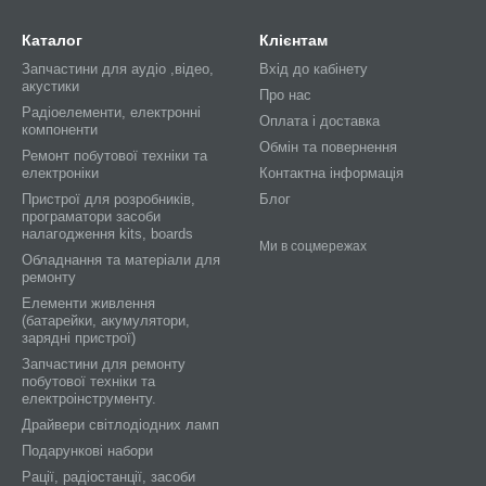
Каталог
Клієнтам
Запчастини для аудіо ,відео,
Вхід до кабінету
акустики
Про нас
Радіоелементи, електронні
Оплата і доставка
компоненти
Обмін та повернення
Ремонт побутової техніки та
електроніки
Контактна інформація
Пристрої для розробників,
Блог
програматори засоби
налагодження kits, boards
Ми в соцмережах
Обладнання та матеріали для
ремонту
Елементи живлення
(батарейки, акумулятори,
зарядні пристрої)
Запчастини для ремонту
побутової техніки та
електроінструменту.
Драйвери світлодіодних ламп
Подарункові набори
Рації, радіостанції, засоби