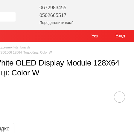
0672983455
0502665517
Передзвонити вам?
Вхід
Укр
одження kits, boards
 SSD1306 12864 Подробиці: Color W
 White OLED Display Module 128X64
і: Color W
идко