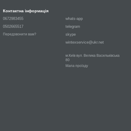
Контактна інформація
0672983455
whats-app
0502665517
telegram
skype
Передзвонити вам?
wintexservice@ukr.net
м.Київ вул. Велика Васильківська
80
Мапа проїзду