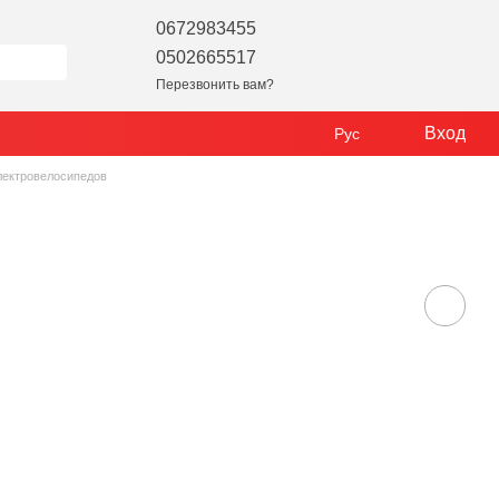
0672983455
0502665517
Перезвонить вам?
Вход
Рус
лектровелосипедов