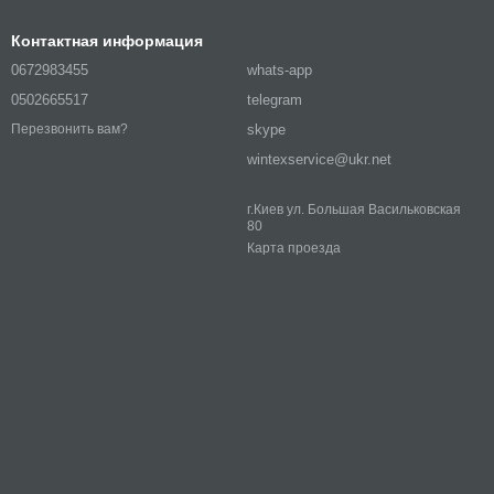
Контактная информация
0672983455
whats-app
0502665517
telegram
skype
Перезвонить вам?
wintexservice@ukr.net
г.Киев ул. Большая Васильковская
80
Карта проезда