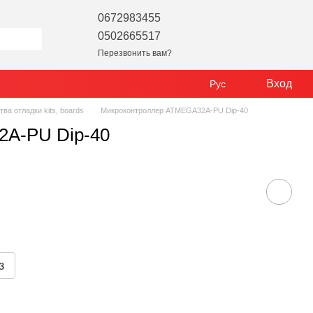
0672983455
0502665517
Перезвонить вам?
Вход
Рус
а отладки kits, boards
Микроконтроллер ATMEGA32A-PU Dip-40
A-PU Dip-40
з