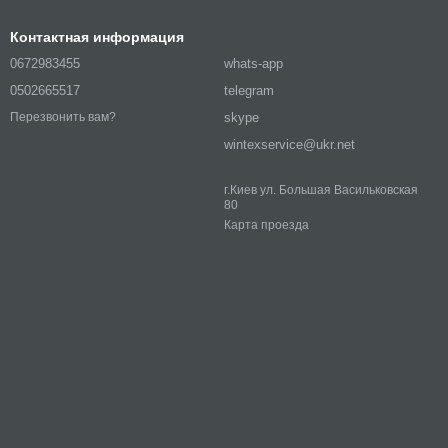
Контактная информация
0672983455
whats-app
0502665517
telegram
skype
Перезвонить вам?
wintexservice@ukr.net
г.Киев ул. Большая Васильковская
80
Карта проезда