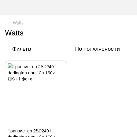
Watts
Watts
Фильтр
По популярности
Транзистор 2SD2401
darlington npn 12a 160v