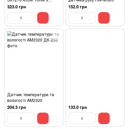
антеною
323.0 грн
152.0 грн
Датчик температури та
вологості AM2320
204.3 грн
133.0 грн