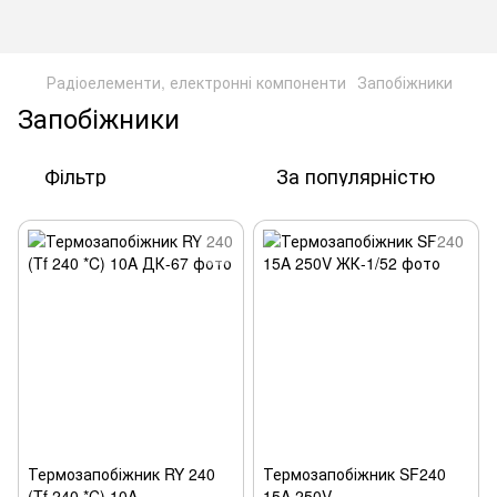
Радіоелементи, електронні компоненти
Запобіжники
Запобіжники
Фільтр
За популярністю
Термозапобіжник RY 240
Термозапобіжник SF240
(Tf 240 *C) 10A
15A 250V