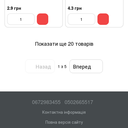
2.9 грн
4.3 грн
Показати ще 20 товарів
Назад
Вперед
1
з 5
0672983455
0502665517
Контактна інформація
Повна версія сайту