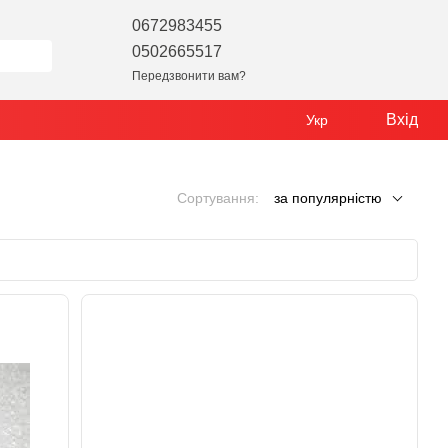
0672983455
0502665517
Передзвонити вам?
Вхід
Укр
Сортування:
за популярністю