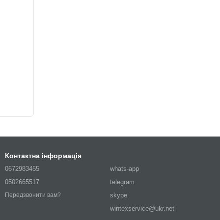
Контактна інформація
0672983455
whats-app
0502665517
telegram
skype
Передзвонити вам?
wintexservice@ukr.net