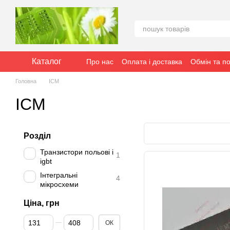
Перейти до основного контенту
Каталог
Про нас
Оплата і доставка
Обмін та п
Головна
ICM
ICM
Розділ
Транзистори польові і
1
igbt
Інтегральні
4
мікросхеми
Ціна, грн
Від Ціна, грн
До Ціна, грн
ОК