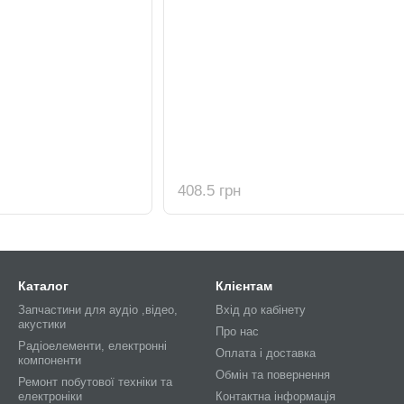
408.5 грн
Каталог
Клієнтам
Запчастини для аудіо ,відео,
Вхід до кабінету
акустики
Про нас
Радіоелементи, електронні
Оплата і доставка
компоненти
Обмін та повернення
Ремонт побутової техніки та
електроніки
Контактна інформація