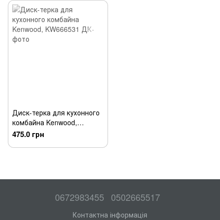
Диск-терка для кухонного
комбайна Kenwood,
KW666531
475.0 грн
0672983455
0502665517
Контактна інформація