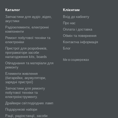
Каталог
Клієнтам
Запчастини для аудіо ,відео,
Вхід до кабінету
акустики
Про нас
Радіоелементи, електронні
Оплата і доставка
компоненти
Обмін та повернення
Ремонт побутової техніки та
електроніки
Контактна інформація
Пристрої для розробників,
Блог
програматори засоби
налагодження kits, boards
Ми в соцмережах
Обладнання та матеріали для
ремонту
Елементи живлення
(батарейки, акумулятори,
зарядні пристрої)
Запчастини для ремонту
побутової техніки та
електроінструменту.
Драйвери світлодіодних ламп
Подарункові набори
Рації, радіостанції, засоби