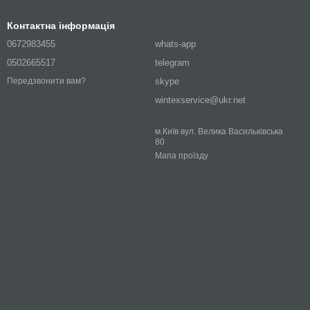
Контактна інформація
0672983455
whats-app
0502665517
telegram
skype
Передзвонити вам?
wintexservice@ukr.net
м.Київ вул. Велика Васильківська
80
Мапа проїзду