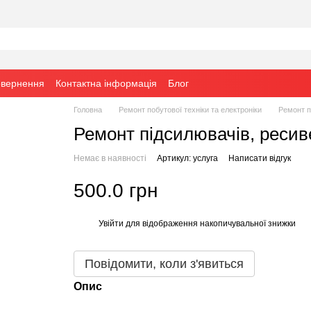
овернення
Контактна інформація
Блог
Головна
Ремонт побутової техніки та електроніки
Ремонт п
Ремонт підсилювачів, ресив
Немає в наявності
Артикул: услуга
Написати відгук
500.0 грн
Увійти
для відображення накопичувальної знижки
%
Повідомити, коли з'явиться
Опис