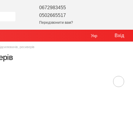
0672983455
0502665517
Передзвонити вам?
Вхід
Укр
ідсилювачів, ресиверів
ерів