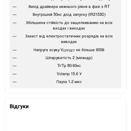
Вихід драйвера нижнього рівня в фазі з RT
Внутрішній 50нс діод запуску (IR2153D)
Збільшена стійкість до защелкиванию на всіх
входах і виходах
Захист від електростатичних розрядів на всіх
виводах
Напруга зсуву V
не більше 600В
OFFSET
Шпаруватість 2 (меандр)
Tr/Tp 80/40нс
Vclamp 15.6 У
Пауза 1.2 мкс
Відгуки