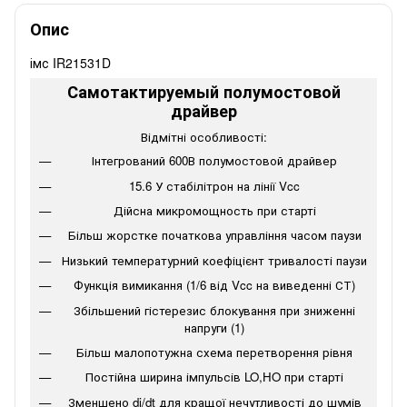
Опис
імс IR21531D
Самотактируемый полумостовой
драйвер
Відмітні особливості:
Інтегрований 600В полумостовой драйвер
15.6 У стабілітрон на лінії Vcc
Дійсна микромощность при старті
Більш жорстке початкова управління часом паузи
Низький температурний коефіцієнт тривалості паузи
Функція вимикання (1/6 від Vcc на виведенні СТ)
Збільшений гістерезис блокування при зниженні
напруги (1)
Більш малопотужна схема перетворення рівня
Постійна ширина імпульсів LO,HO при старті
Зменшено di/dt для кращої нечутливості до шумів