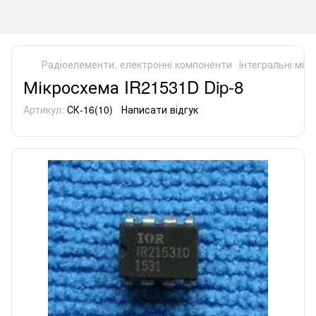
Радіоелементи, електронні компоненти
Інтегральні мік
Мікросхема IR21531D Dip-8
Артикул:
СК-16(10)
Написати відгук