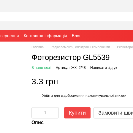
овернення
Контактна інформація
Блог
Головна
Радіоелементи, електронні компоненти
Резистори
Фоторезистор GL5539
В наявності
Артикул: ЖК- 2/48
Написати відгук
3.3 грн
Увійти
для відображення накопичувальної знижки
%
Купити
Замовити шв
Опис