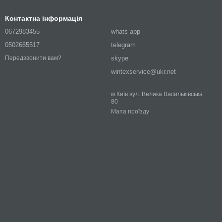
Контактна інформація
0672983455
whats-app
0502665517
telegram
skype
Передзвонити вам?
wintexservice@ukr.net
м.Київ вул. Велика Васильківська
80
Мапа проїзду