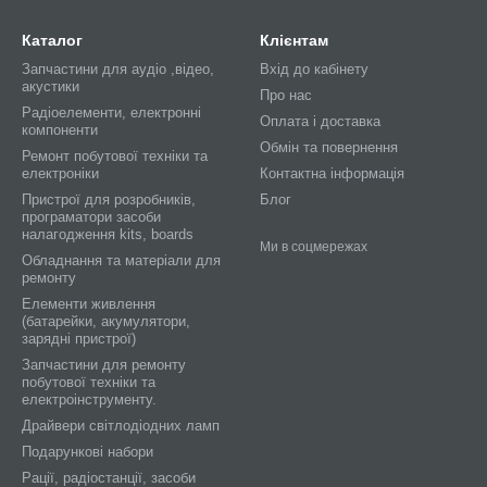
Каталог
Клієнтам
Запчастини для аудіо ,відео,
Вхід до кабінету
акустики
Про нас
Радіоелементи, електронні
Оплата і доставка
компоненти
Обмін та повернення
Ремонт побутової техніки та
електроніки
Контактна інформація
Пристрої для розробників,
Блог
програматори засоби
налагодження kits, boards
Ми в соцмережах
Обладнання та матеріали для
ремонту
Елементи живлення
(батарейки, акумулятори,
зарядні пристрої)
Запчастини для ремонту
побутової техніки та
електроінструменту.
Драйвери світлодіодних ламп
Подарункові набори
Рації, радіостанції, засоби