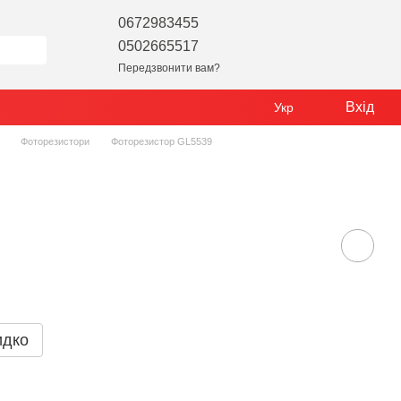
0672983455
0502665517
Передзвонити вам?
Вхід
Укр
Фоторезистори
Фоторезистор GL5539
идко