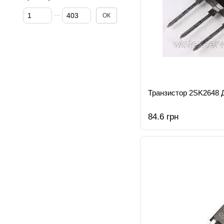
Від Ціна, грн
До Ціна, грн
ОК
Транзистор 2SK2648 
84.6 грн