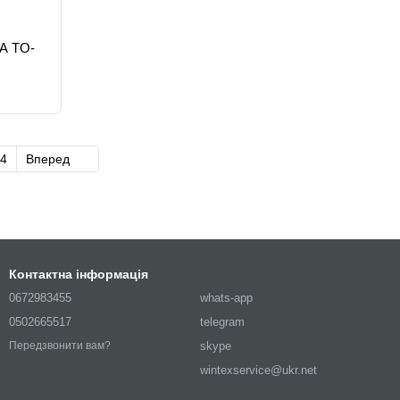
4A TO-
4
Вперед
Контактна інформація
0672983455
whats-app
0502665517
telegram
skype
Передзвонити вам?
wintexservice@ukr.net