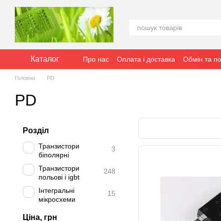
Перейти до основного контенту
Каталог
Про нас
Оплата і доставка
Обмін та п
Головна
PD
PD
Розділ
Транзистори
3
біполярні
Транзистори
248
польові і igbt
Інтегральні
15
мікросхеми
Ціна, грн