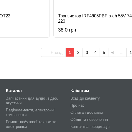
SOT23
Транзистор IRF4905PBF p-ch 55V 7
220
38.0 грн
Назад
1
2
3
4
5
6
...
1
Каталог
Клієнтам
Запчастини для аудіо ,відео,
Вхід до кабінету
акустики
Про нас
Радіоелементи, електронні
Оплата і доставка
компоненти
Обмін та повернення
Ремонт побутової техніки та
електроніки
Контактна інформація