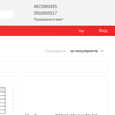
0672983455
0502665517
Передзвонити вам?
Вхід
Укр
Сортування:
за популярністю