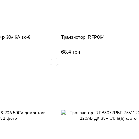
+p 30v 6A so-8
Транзистор IRFP064
68.4 грн