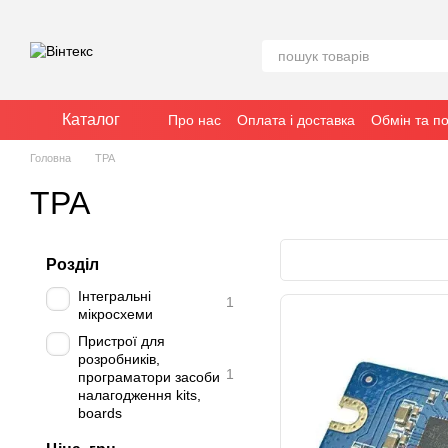
Перейти до основного контенту
Каталог
Про нас
Оплата і доставка
Обмін та п
Головна
TPA
TPA
Розділ
Інтегральні
1
мікросхеми
Пристрої для
розробників,
1
програматори засоби
налагодження kits,
boards