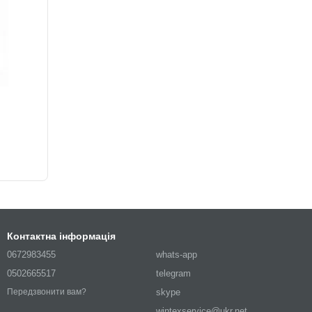
Контактна інформація
0672983455
whats-app
0502665517
telegram
skype
Передзвонити вам?
wintexservice@ukr.net