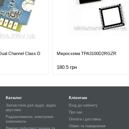
ual Channel Class D
Мікросхема TPA3100D2RGZR
180.5 грн
Каталог
Клієнтам
Запчастини для аудіо ,відео,
Вхід до кабінету
акустики
Про нас
Радіоелементи, електронні
Оплата і доставка
компоненти
Обмін та повернення
Ремонт побутової техніки та