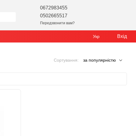
0672983455
0502665517
Передзвонити вам?
Вхід
Укр
Сортування:
за популярністю